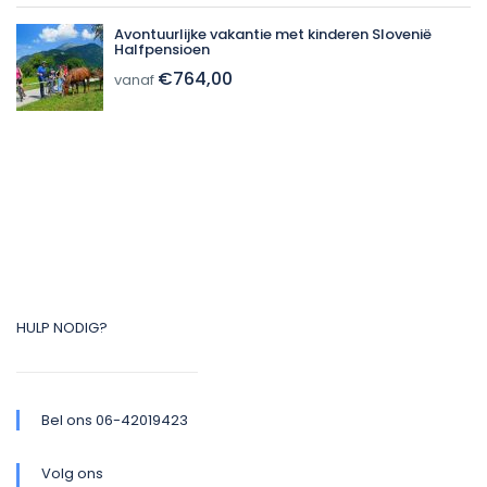
Avontuurlijke vakantie met kinderen Slovenië
Halfpensioen
€764,00
vanaf
HULP NODIG?
Bel ons 06-42019423
Volg ons