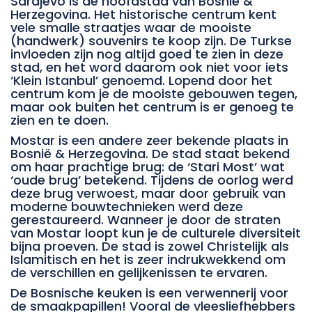
Sarajevo is de hoofdstad van Bosnië &
Herzegovina. Het historische centrum kent
vele smalle straatjes waar de mooiste
(handwerk) souvenirs te koop zijn. De Turkse
invloeden zijn nog altijd goed te zien in deze
stad, en het word daarom ook niet voor iets
‘Klein Istanbul’ genoemd. Lopend door het
centrum kom je de mooiste gebouwen tegen,
maar ook buiten het centrum is er genoeg te
zien en te doen.
Mostar is een andere zeer bekende plaats in
Bosnië & Herzegovina. De stad staat bekend
om haar prachtige brug: de ‘Stari Most’ wat
‘oude brug’ betekend. Tijdens de oorlog werd
deze brug verwoest, maar door gebruik van
moderne bouwtechnieken werd deze
gerestaureerd. Wanneer je door de straten
van Mostar loopt kun je de culturele diversiteit
bijna proeven. De stad is zowel Christelijk als
Islamitisch en het is zeer indrukwekkend om
de verschillen en gelijkenissen te ervaren.
De Bosnische keuken is een verwennerij voor
de smaakpapillen! Vooral de vleesliefhebbers