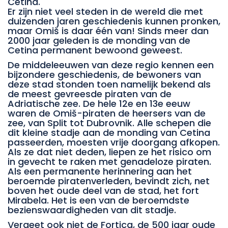
Cetina.
Er zijn niet veel steden in de wereld die met
duizenden jaren geschiedenis kunnen pronken,
maar Omiš is daar één van! Sinds meer dan
2000 jaar geleden is de monding van de
Cetina permanent bewoond geweest.
De middeleeuwen van deze regio kennen een
bijzondere geschiedenis, de bewoners van
deze stad stonden toen namelijk bekend als
de meest gevreesde piraten van de
Adriatische zee. De hele 12e en 13e eeuw
waren de Omiš-piraten de heersers van de
zee, van Split tot Dubrovnik. Alle schepen die
dit kleine stadje aan de monding van Cetina
passeerden, moesten vrije doorgang afkopen.
Als ze dat niet deden, liepen ze het risico om
in gevecht te raken met genadeloze piraten.
Als een permanente herinnering aan het
beroemde piratenverleden, bevindt zich, net
boven het oude deel van de stad, het fort
Mirabela. Het is een van de beroemdste
bezienswaardigheden van dit stadje.
Vergeet ook niet de Fortica, de 500 jaar oude