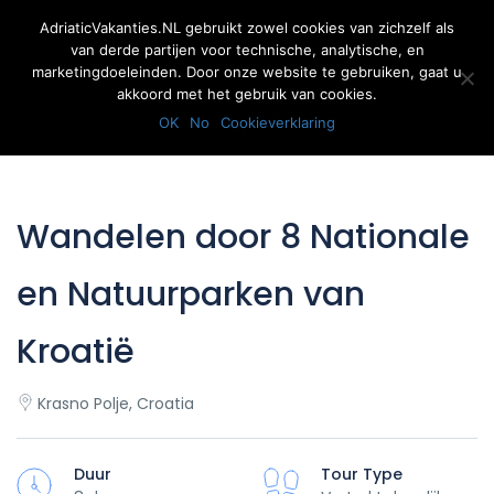
AdriaticVakanties.NL gebruikt zowel cookies van zichzelf als
van derde partijen voor technische, analytische, en
marketingdoeleinden. Door onze website te gebruiken, gaat u
akkoord met het gebruik van cookies.
Inloggen
Registreer
OK
No
Cookieverklaring
Wandelen door 8 Nationale
en Natuurparken van
Kroatië
Krasno Polje, Croatia
Duur
Tour Type