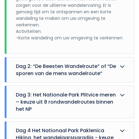
zorgen voor de ultieme wandelervaring. Er is
genoeg tijd om te ontspannen en een korte
wandeling te maken om uw omgeving te
verkennen.
Activiteiten:
-Korte wandeling om uw omgeving te verkennen
Dag 2: “De Beesten Wandelroute” of “De
sporen van de mens wandelroute”
Vandaag gaat u NP Noord Velebit wandelend
verkennen. We hebben de beste wandelroutes
Dag 3: Het Nationale Park Plitvice meren
voor u geselecteerd. Bijvoorbeeld houd u van
– keuze uit 8 rondwandelroutes binnen
dieren dan hebben we voor u een speciaal
het NP
wandelroute ontworpen “De Beesten
Wandelroute” maar ook als u geïnteresseerd ben
Onderweg naar Starigrad maakt u een
in hoe de lokale mensen in deze barre
tussenstop voor het bezoek aan het beroemdste
Dag 4 Het Nationaal Park Paklenica
omstandigheden duizenden jaren wisten te
Nationale park van Kroatië. Het park staat op de
Hiking, het wandelaarsparadijs - keuze
overleven kunt u “De sporen van de mens