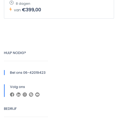
8 dagen
€399,00
van
HULP NODIG?
Bel ons 06-42019423
Volg ons
BEDRIJF